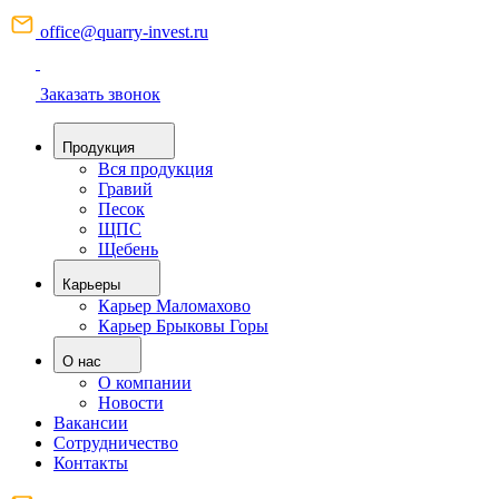
office@quarry-invest.ru
Заказать звонок
Продукция
Вся продукция
Гравий
Песок
ЩПС
Щебень
Карьеры
Карьер Маломахово
Карьер Брыковы Горы
О нас
О компании
Новости
Вакансии
Сотрудничество
Контакты