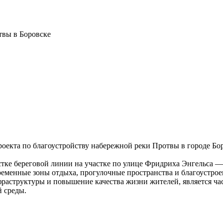
твы в Боровске
оекта по благоустройству набережной реки Протвы в городе Бор
стке береговой линии на участке по улице Фридриха Энгельса 
ременные зоны отдыха, прогулочные пространства и благоустрое
фраструктуры и повышение качества жизни жителей, является ч
й среды.