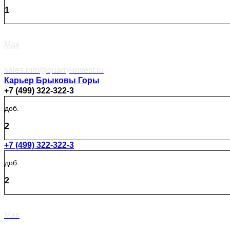
1
Max
sales.mm@quarry-invest.ru
Карьер Брыковы Горы
+7 (499) 322-322-3
доб.
2
+7 (499) 322-322-3
доб.
2
Max