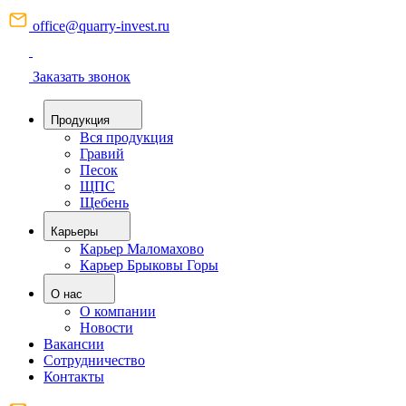
office@quarry-invest.ru
Заказать звонок
Продукция
Вся продукция
Гравий
Песок
ЩПС
Щебень
Карьеры
Карьер Маломахово
Карьер Брыковы Горы
О нас
О компании
Новости
Вакансии
Сотрудничество
Контакты