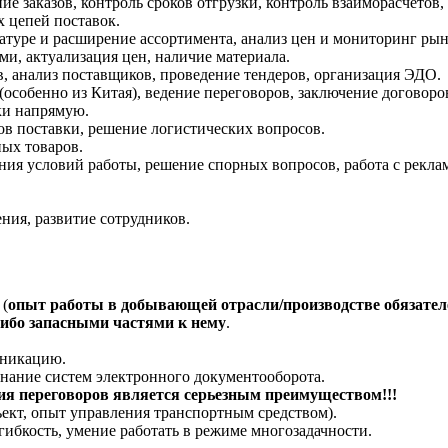
ие заказов, контроль сроков отгрузки, контроль взаиморасчетов,
 цепей поставок.
туре и расширение ассортимента, анализ цен и мониторинг рын
и, актуализация цен, наличие материала.
в, анализ поставщиков, проведение тендеров, организация ЭДО.
(особенно из Китая), ведение переговоров, заключение договор
пки напрямую.
ов поставки, решение логистических вопросов.
ых товаров.
ния условий работы, решение спорных вопросов, работа с рекл
ения, развитие сотрудников.
 (
опыт работы в добывающей отрасли/производстве обязател
ибо запасными частями к нему
.
уникацию.
 знание систем электронного документооборота.
ния переговоров является серьезным преимуществом!!!
ъект, опыт управления транспортным средством).
гибкость, умение работать в режиме многозадачности.